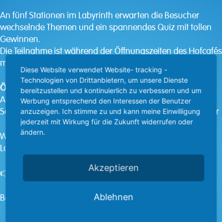
An fünf Stationen im Labyrinth erwarten die Besucher
wechselnde Themen und ein spannendes Quiz mit tollen
Gewinnen.
Die Teilnahme ist während der Öffnungszeiten des Hofcafés
möglich, die Fragebögen gibt es direkt vor Ort.
Diese Website verwendet Website- tracking -
Technologien von Drittanbietern, um unsere Dienste
Öffnungszeiten Maislabyrinth:
bereitzustellen und kontinuierlich zu verbessern und um
August 2025: Mittwoch–Sonntag, 11–16 Uhr
Werbung entsprechend den Interessen der Benutzer
September/Oktober 2025: Donnerstag–Sonntag, 11–16 Uhr
anzuzeigen. Ich stimme zu und kann meine Einwilligung
jederzeit mit Wirkung für die Zukunft widerrufen oder
ändern.
Wir freuen uns auf viele Gäste, die Lust haben,
Landwirtschaft einmal anders zu erleben.
Akzeptieren
👉 Für weitere Informationen und kleine Themenhinweise:
Besucht uns auch auf
Facebook
oder
Instagram
.
Ablehnen