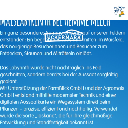
Neues auf dem Hof: Das
Maislabyrinth bei Hemme Milch
Ein ganz besonderes Sommererlebnis auf unseren Feldern
entstanden: Ein begehbares Labyrinth mitten im Maisfeld,
das neugierige Besucherinnen und Besucher zum
Entdecken, Staunen und Miträtseln einlädt.
Das Labyrinth wurde nicht nachträglich ins Feld
geschnitten, sondern bereits bei der Aussaat sorgfältig
geplant.
Mit Unterstützung der FarmBlick GmbH und der Agromais
GmbH entstand mithilfe modernster Technik und einer
digitalen Aussaatkarte ein Wegesystem direkt beim
Pflanzen – präzise, effizient und nachhaltig. Verwendet
wurde die Sorte „Toskano“, die für ihre gleichmäßige
Entwicklung und Standfestigkeit bekannt ist.