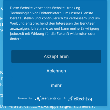
VON DER SAAT BIS ZUM PRODUKT
Diese Website verwendet Website- tracking -
Technologien von Drittanbietern, um unsere Dienste
bereitzustellen und kontinuierlich zu verbessern und um
Mit großer Freude haben wir unseren geschätzten
Werbung entsprechend den Interessen der Benutzer
Handelspartner durch alle Stationen unserer
anzuzeigen. Ich stimme zu und kann meine Einwilligung
Wertschöpfungskette geführt:
jederzeit mit Wirkung für die Zukunft widerrufen oder
ändern.
Die nachhaltige Aufzucht unserer Futterpflanzen
Die artgerechte Haltung unserer Milchkühe
Akzeptieren
Den schonenden Verarbeitungsprozess
Die Qualitätssicherung bis zum fertigen Milchprodukt
Ablehnen
Besonders stolz sind wir darauf, dass wir vollständige
Transparenz bieten können – vom ersten Saatkorn bis zum
Endprodukt im Kühlregal.
mehr
POSITIVE RESONANZ
Powered by
&
Die Vertreter der REWE-Gruppe zeigten sich äußerst