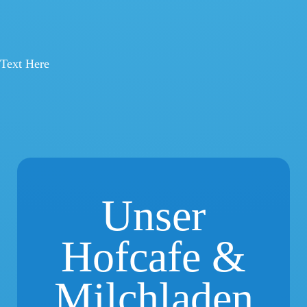
Text Here
Unser
Hofcafe &
Milchladen